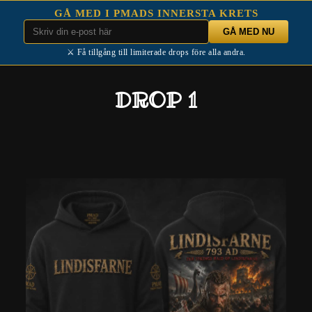
GÅ MED I PMADS INNERSTA KRETS
⚔️ Få tillgång till limiterade drops före alla andra.
DROP 1