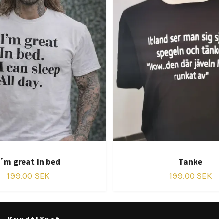
I´m great in bed
Tanke
199.00 SEK
199.00 SEK