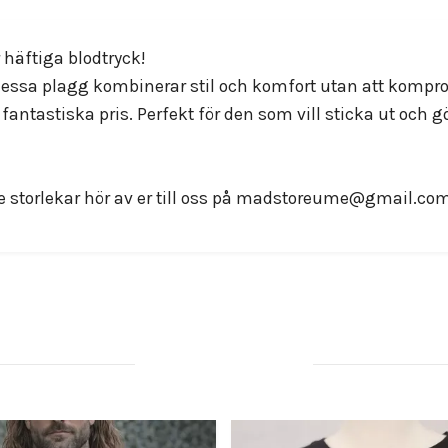
häftiga blodtryck!
 dessa plagg kombinerar stil och komfort utan att kompr
antastiska pris. Perfekt för den som vill sticka ut och gör
 storlekar hör av er till oss på
madstoreume@gmail.co