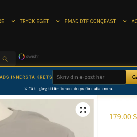
RE
TRYCK EGET
PMAD DTF CONQEAST
A
MADS INNERSTA KRETS
⚔️ Få tillgång till limiterade drops före alla andra.
Not m
179.00 
"Utmana de