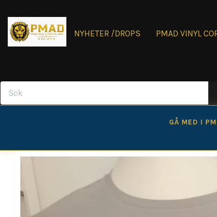
NYHETER /DROPS
PMAD VINYL CO
GÅ MED I P