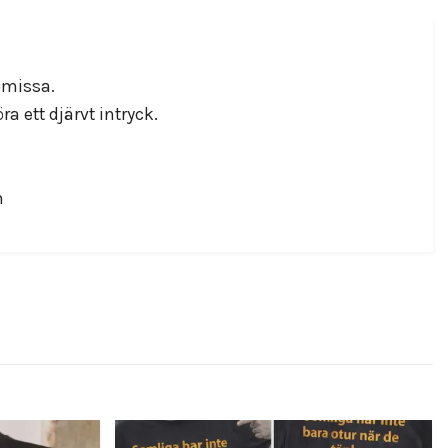
omissa.
a ett djärvt intryck.
m