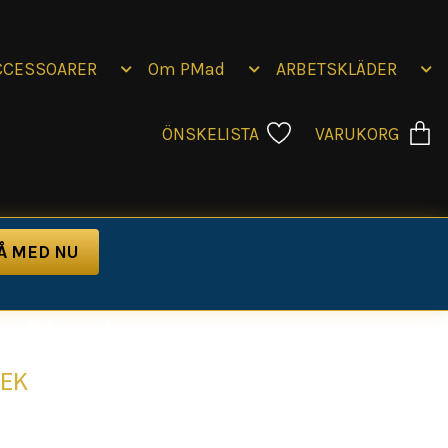
CCESSOARER
Om PMad
ARBETSKLÄDER
ÖNSKELISTA
VARUKORG
y blood
SEK
t vanliga med våra t-shirts som har häftiga