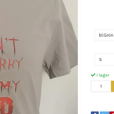
blodtryck! 
plagg kombi
Färg
bl:Grön
Storlek
S
I lager
Dela