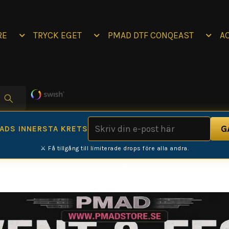
RE
TRYCK EGET
PMAD DTF CONQEAST
A
MADS INNERSTA KRETS
⚔️ Få tillgång till limiterade drops före alla andra.
Event/Fest