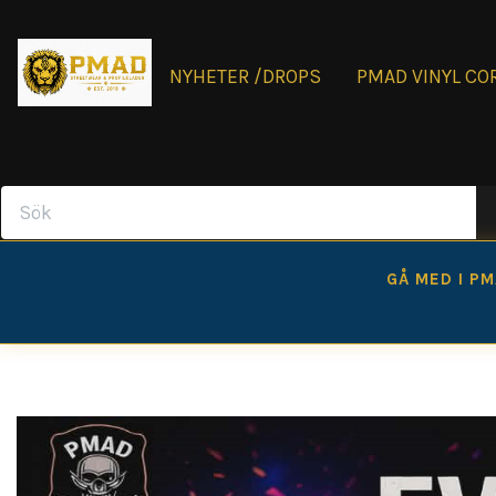
NYHETER /DROPS
PMAD VINYL CO
GÅ MED I P