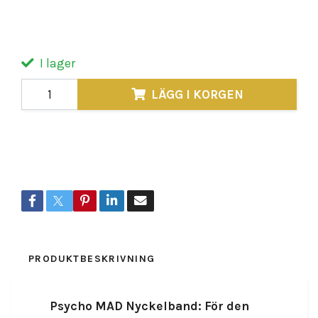
med våra exklusiva nyckelband, perfekta för
MC- och motorklubbar. Tillverka
I lager
LÄGG I KORGEN
Lagersaldo:
1000
Dela
PRODUKTBESKRIVNING
RECENSIONER
Psycho MAD Nyckelband: För den