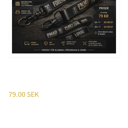
Nyckelring med band
samt tryck
79.00 SEK
Psycho MAD Nyckelband: För den sanna
motorentusiasten!Ge din klubb en stilfull touch