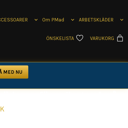
CCESSOARER
Om PMad
ARBETSKLÄDER
ÖNSKELISTA
VARUKORG
 bärkasse för unika tryck på
EK
g Bärkasse - Bär Med OmtankeVår bärkasse i 100%