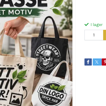
bomull är i
Tillverkad 
I lager
Dela