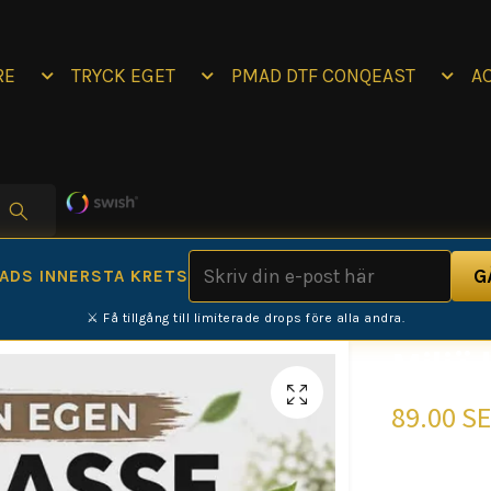
RE
TRYCK EGET
PMAD DTF CONQEAST
A
MADS INNERSTA KRETS
⚔️ Få tillgång till limiterade drops före alla andra.
Miljö
89.00 S
Miljövänli