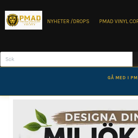
NYHETER /DROPS
PMAD VINYL CO
GÅ MED I P