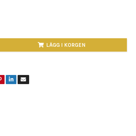
nte bara praktisk, den är också ett miljövänligt val.
av återbruksmaterial, är d
LÄGG I KORGEN