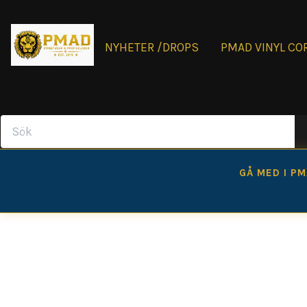
NYHETER /DROPS
PMAD VINYL CO
GÅ MED I P
PMAD Leon- Core Zip. Premium Hoodie är en exklusiv Zip
ikoniska Leon-Core-lejonet i premium vinyl. Varje plagg
Fri frakt över 999 kr, Leverans 4-7 dagar och betalas a