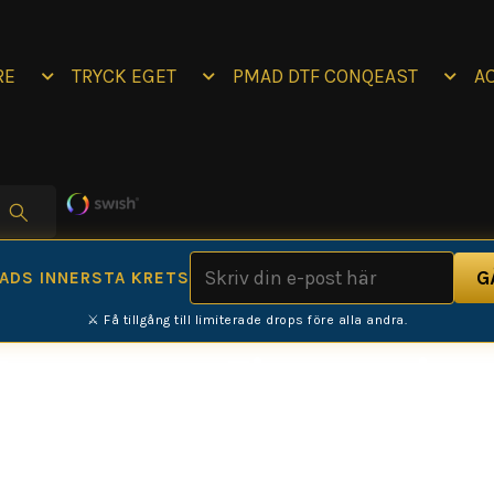
RE
TRYCK EGET
PMAD DTF CONQEAST
A
MADS INNERSTA KRETS
⚔️ Få tillgång till limiterade drops före alla andra.
Leon-core Zip premiu
 hoodie i Nordic Streetwear-stil. Framsidan har vårt kar
 trycks för hand i Umeå med fokus på kvalitet, hållbarhet
lltid med förskottsbetalning.