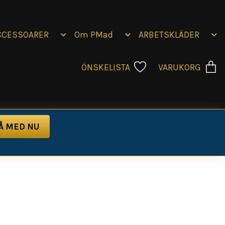
CCESSOARER
Om PMad
ARBETSKLÄDER
ÖNSKELISTA
VARUKORG
m
akteristiska PMAD- vinyltryck och ryggen pryds av det
, miljö och ett unikt uttryck.