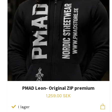
PMAD Leon- Original ZIP premium
1,259.00 SEK
I lager