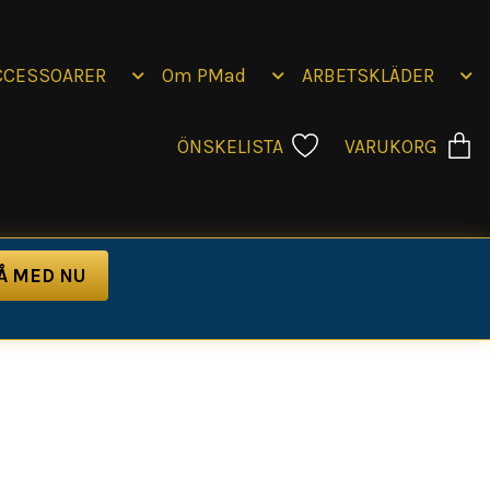
CCESSOARER
Om PMad
ARBETSKLÄDER
ÖNSKELISTA
VARUKORG
die