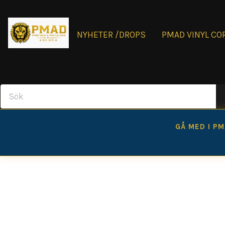
NYHETER /DROPS
PMAD VINYL CO
GÅ MED I P
Le