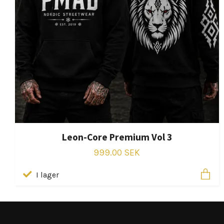
Leon-Core Premium Vol 3
999.00 SEK
I lager