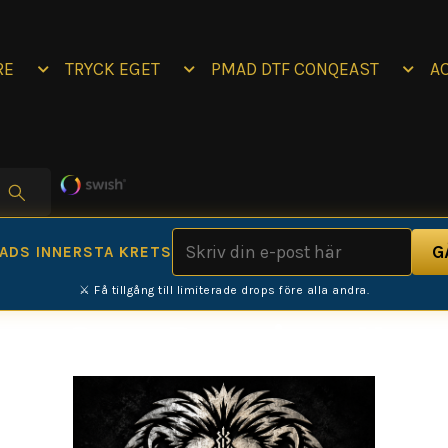
RE
TRYCK EGET
PMAD DTF CONQEAST
A
MADS INNERSTA KRETS
⚔️ Få tillgång till limiterade drops före alla andra.
on-Core Premium Hoo