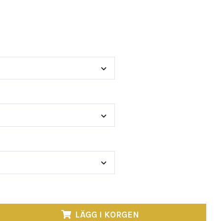
n-Core Volym 3 tar arvet vidare — samma resoluta
ma tecken på styrka, men skarp
:
LÄGG I KORGEN