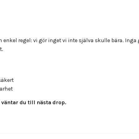
nkel regel: vi gör inget vi inte själva skulle bära. Ing
t.
säkert
barhet
väntar du till nästa drop.