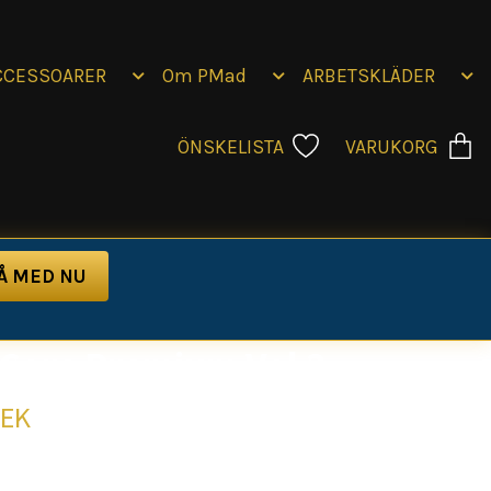
CCESSOARER
Om PMad
ARBETSKLÄDER
ÖNSKELISTA
VARUKORG
Core Premium Vol 3
SEK
HOODIE — VOLYM 3Vissa bär ett plagg. Andra bär ett