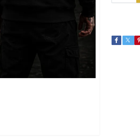
Lagersaldo:
5
Dela