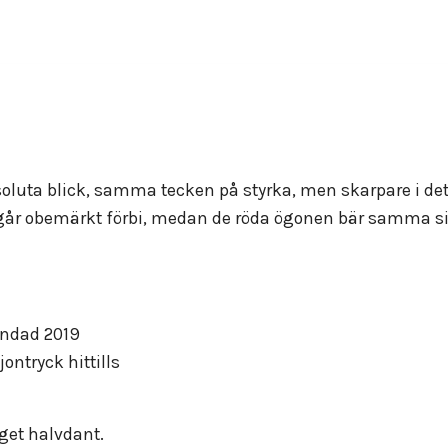
oluta blick, samma tecken på styrka, men skarpare i deta
 går obemärkt förbi, medan de röda ögonen bär samma si
undad 2019
ontryck hittills
nget halvdant.