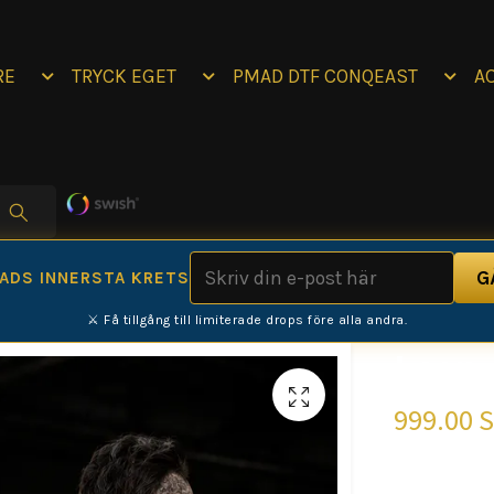
RE
TRYCK EGET
PMAD DTF CONQEAST
A
MADS INNERSTA KRETS
⚔️ Få tillgång till limiterade drops före alla andra.
Leon-
999.00 
LEON-CORE 