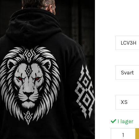
tecken.Leo
blick, sam
Artikel nr 
LCV3H
Färg
Svart
Storlek
XS
I lager