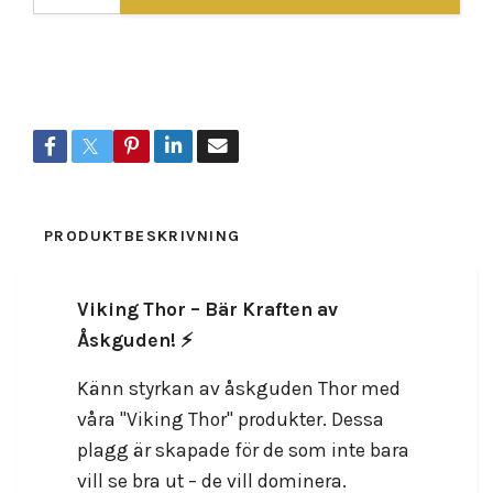
Lagersaldo:
30
Dela
PRODUKTBESKRIVNING
RECENSIONER
Viking Thor – Bär Kraften av
Åskguden! ⚡️
Känn styrkan av åskguden Thor med
våra "Viking Thor" produkter. Dessa
plagg är skapade för de som inte bara
vill se bra ut – de vill dominera.