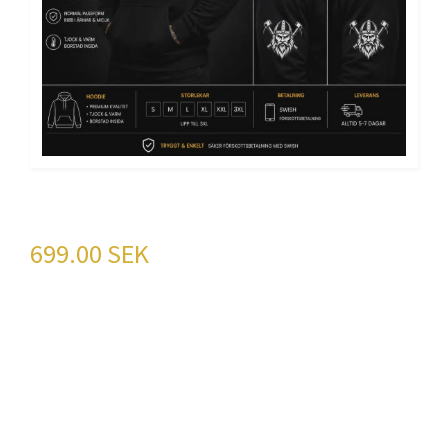
VIKING THOR
699.00 SEK
Viking Thor – Bär Kraften av Åskguden! ⚡️Känn
styrkan av åskguden Thor med våra "Viking
Thor" produkter. Dessa plagg är skapade för de
som inte bara vill se bra