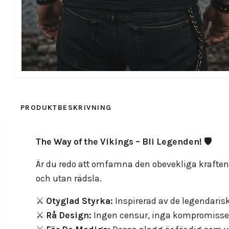
PRODUKTBESKRIVNING
RECENSIONER
The Way of the Vikings – Bli Legenden! 🛡️
Är du redo att omfamna den obevekliga kraften 
och utan rädsla.
⚔️
Otyglad Styrka:
Inspirerad av de legendaris
⚔️
Rå Design:
Ingen censur, inga kompromisser 