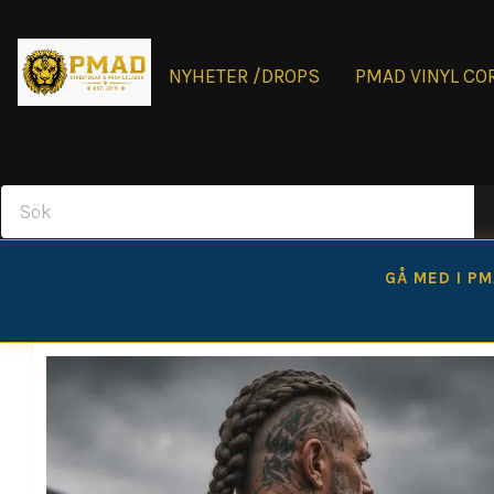
NYHETER /DROPS
PMAD VINYL CO
GÅ MED I P