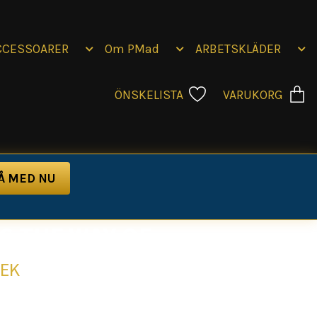
CCESSOARER
Om PMad
ARBETSKLÄDER
ÖNSKELISTA
VARUKORG
G THE WAY OF
SEK
the Vikings – Bli Legenden! 🛡️Är du redo att