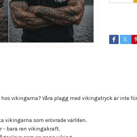
Lagersaldo:
3
Dela
hos vikingarna? Våra plagg med vikingatryck är inte för 
ka vikingarna som erövrade världen.
– bara ren vikingakraft.