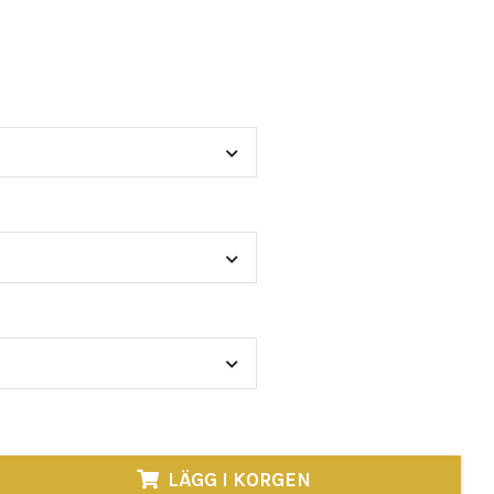
n obevekliga kraften hos vikingarna? Våra plagg
tryck är inte för de svaga – de är
LÄGG I KORGEN