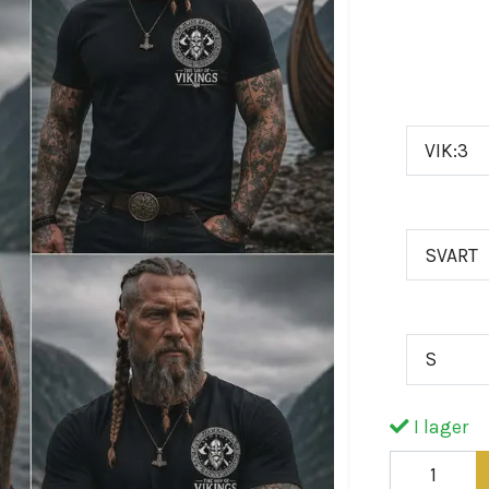
omfamna de
med vikinga
ART.NR
VIK:3
FÄRG
SVART
STORLEK
S
I lager