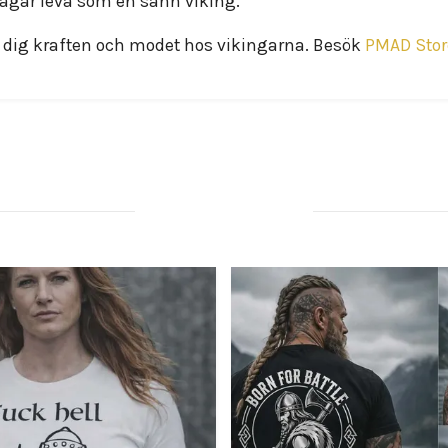
vågar leva som en sann viking.
å dig kraften och modet hos vikingarna. Besök
PMAD Stor