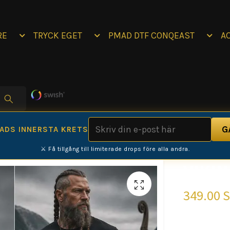
RE
TRYCK EGET
PMAD DTF CONQEAST
A
MADS INNERSTA KRETS
⚔️ Få tillgång till limiterade drops före alla andra.
VIKIN
349.00 
The Way of 