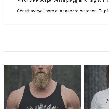
⚔️
För De Modiga:
Dessa plagg är för dig som 
Gör ett avtryck som ekar genom historien. Ta p