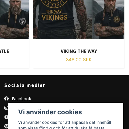
ATLE
VIKING THE WAY
349.00 SEK
Sociala medier
Facebook
Instagram
Vi använder cookies
YouTube
Vi använder cookies för att anpassa det innehåll
Pinterest
som visas för dig och för att du ska få bästa