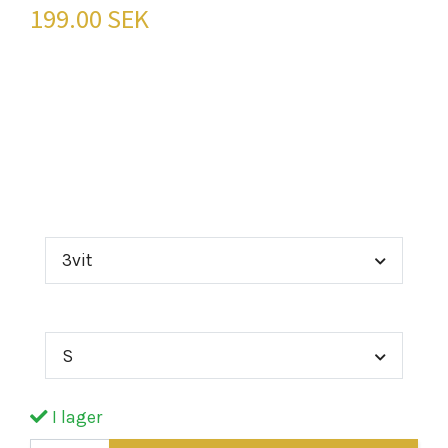
199.00 SEK
Vikinga T-shirt - Bär Historien med StolthetKliv
in i en värld av mod och äventyr med vår Vikinga
T-shirt. Tillverkad av 100% bomull, denna T-shirt
kombinerar k
Färg
3vit
Storlek
S
I lager