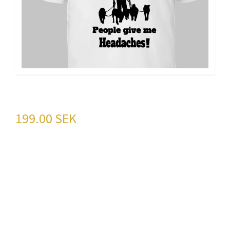
Happy DOG
199.00 SEK
Upptäck våra exklusiva hund-t-shirts i 100%
bomull!Ge din fyrbenta vän den stil och komfort
de förtjänar med våra högkvalitativa t-shirts.
Tillgängliga i klassi
färg