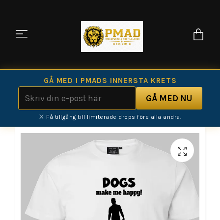
GÅ MED I PMADS INNERSTA KRETS
⚔️ Få tillgång till limiterade drops före alla andra.