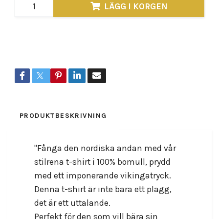
LÄGG I KORGEN
Lagersaldo:
5
Dela
PRODUKTBESKRIVNING
RECENSIONER
"Fånga den nordiska andan med vår
stilrena t-shirt i 100% bomull, prydd
med ett imponerande vikingatryck.
Denna t-shirt är inte bara ett plagg,
det är ett uttalande.
Perfekt för den som vill bära sin