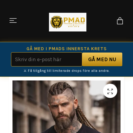
GÅ MED I PMADS INNERSTA KRETS
⚔️ Få tillgång till limiterade drops före alla andra.