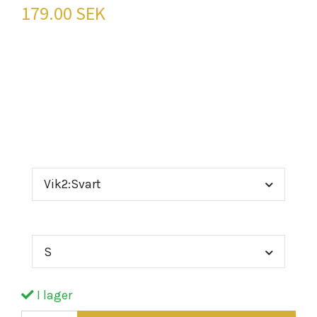
179.00 SEK
"Fånga den nordiska andan med vår stilrena t-
shirt i 100% bomull, prydd med ett imponerande
vikingatryck.Denna t-shirt är inte bara ett plagg,
det är ett uttala
Färg
Vik2:Svart
Storlek
S
I lager