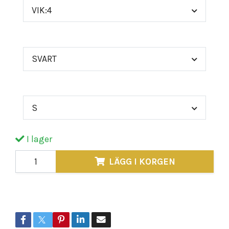
VIK:4
FÄRG
SVART
STORLEK
S
I lager
LÄGG I KORGEN
Dela