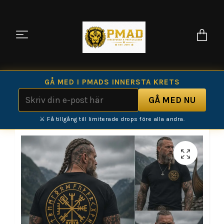
GÅ MED I PMADS INNERSTA KRETS
⚔️ Få tillgång till limiterade drops före alla andra.