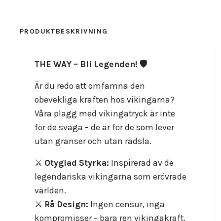
PRODUKTBESKRIVNING
RECENSIONER
THE WAY – Bli Legenden! 🛡️
Är du redo att omfamna den
obevekliga kraften hos vikingarna?
Våra plagg med vikingatryck är inte
för de svaga – de är för de som lever
utan gränser och utan rädsla.
⚔️
Otyglad Styrka:
Inspirerad av de
legendariska vikingarna som erövrade
världen.
⚔️
Rå Design:
Ingen censur, inga
kompromisser – bara ren vikingakraft.