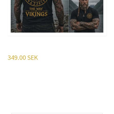
VIKING THE WAY
349.00 SEK
THE WAY – Bli Legenden! 🛡️Är du redo att
omfamna den obevekliga kraften hos
vikingarna? Våra plagg med vikingatryck är inte
för de svaga – de är för de som leve
ART NR