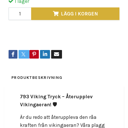
I lager
LÄGG I KORGEN
Lagersaldo:
50
Dela
PRODUKTBESKRIVNING
RECENSIONER
793 Viking Tryck – Återupplev
Vikingaeran! 🛡️
Är du redo att återuppleva den råa
kraften från vikingaeran? Våra plagg