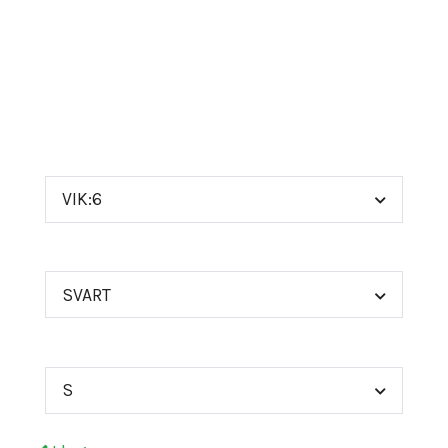
793 Viking Tryck – Återupplev Vikingaeran! 🛡️Är
du redo att återuppleva den råa kraften från
vikingaeran? Våra plagg med "793 Viking Tryck"
är för de som inte b
ART NR
VIK:6
FÄRG
SVART
STORLEK
S