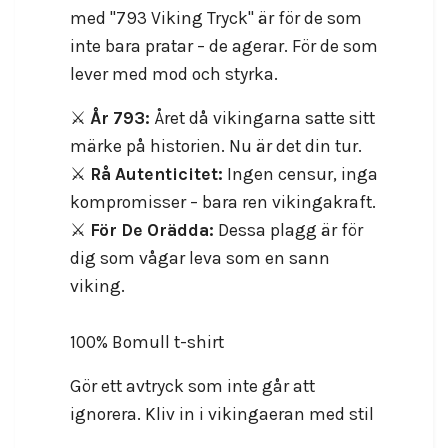
med "793 Viking Tryck" är för de som
inte bara pratar – de agerar. För de som
lever med mod och styrka.
⚔️
År 793:
Året då vikingarna satte sitt
märke på historien. Nu är det din tur.
⚔️
Rå Autenticitet:
Ingen censur, inga
kompromisser – bara ren vikingakraft.
⚔️
För De Orädda:
Dessa plagg är för
dig som vågar leva som en sann
viking.
100% Bomull t-shirt
Gör ett avtryck som inte går att
ignorera. Kliv in i vikingaeran med stil